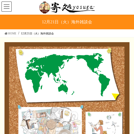
コ
ナ
ン
ビ
テ
ゲ
ン
ー
12月21日（火）海外雑談会
ツ
シ
へ
ョ
HOME
12月21日（火）海外雑談会
ス
ン
キ
に
ッ
移
プ
動