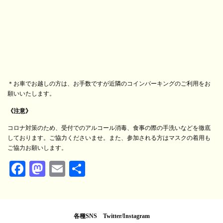
＊お車でお越しの方は、お手数ですが近隣のコインパーキングのご利用をお
願いいたします。
《注意》
コロナ対策のため、受付でのアルコール消毒、食事の際の手洗いなどを徹底
しております。ご協力くださいませ。また、参加される方はマスクの着用も
ご協力お願いします。
Fa
M
E
共
ce
as
m
有
bo
to
ail
ok
do
各種SNS Twitter/Instagram