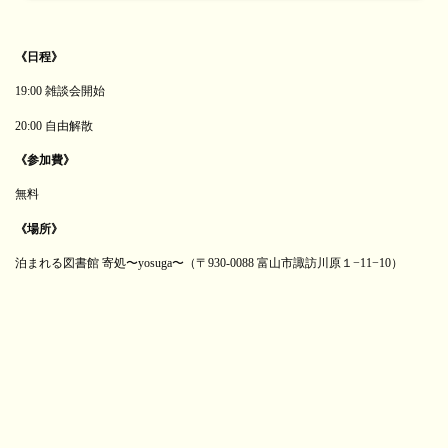
《日程》
19:00 雑談会開始
20:00 自由解散
《参加費》
無料
《場所》
泊まれる図書館 寄処〜yosuga〜（〒930-0088 富山市諏訪川原１−11−10）