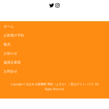
n
Twitter
Instagram
ホーム
お部屋の予約
観光
お知らせ
協賛企業様
お問合せ
Copyright © 泊まれる図書館 寄処（よすが）｜富山ゲストハウス All
Rights Reserved.