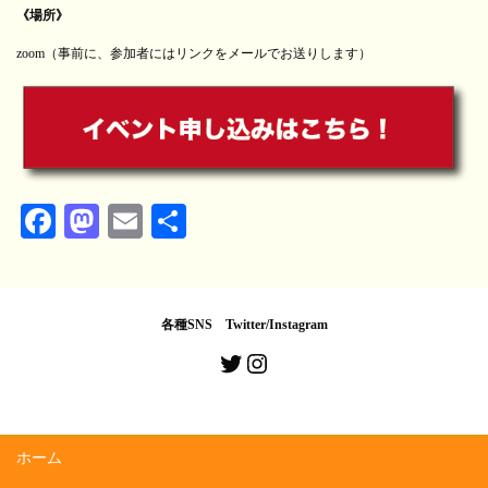
《場所》
zoom（事前に、参加者にはリンクをメールでお送りします）
Fa
M
E
共
ce
as
m
有
bo
to
ail
ok
do
各種SNS Twitter/Instagram
n
Twitter
Instagram
ホーム