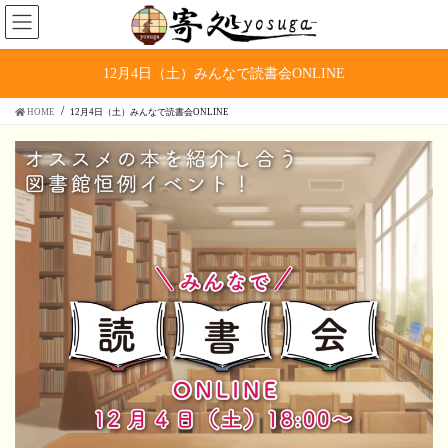
コ
ナ
ン
ビ
テ
ゲ
ン
ー
12月4日（土）みんなで読書会ONLINE
ツ
シ
へ
ョ
HOME
12月4日（土）みんなで読書会ONLINE
ス
ン
キ
に
ッ
移
プ
動