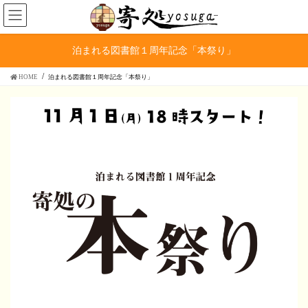
コ
ナ
ン
ビ
テ
ゲ
ン
ー
泊まれる図書館１周年記念「本祭り」
ツ
シ
へ
ョ
HOME
泊まれる図書館１周年記念「本祭り」
ス
ン
キ
に
ッ
移
プ
動