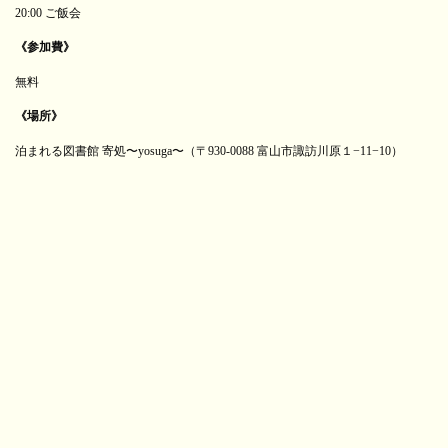
20:00 ご飯会
《参加費》
無料
《場所》
泊まれる図書館 寄処〜yosuga〜（〒930-0088 富山市諏訪川原１−11−10）