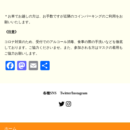
＊お車でお越しの方は、お手数ですが近隣のコインパーキングのご利用をお
願いいたします。
《注意》
コロナ対策のため、受付でのアルコール消毒、食事の際の手洗いなどを徹底
しております。ご協力くださいませ。また、参加される方はマスクの着用も
ご協力お願いします。
Fa
M
E
共
ce
as
m
有
bo
to
ail
ok
do
各種SNS Twitter/Instagram
n
Twitter
Instagram
ホーム