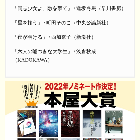
「同志少女よ、敵を撃て」 / 逢坂冬馬（早川書房）
「星を掬う」 / 町田そのこ（中央公論新社）
「夜が明ける」 / 西加奈子（新潮社）
「六人の嘘つきな大学生」 / 浅倉秋成
（KADOKAWA）