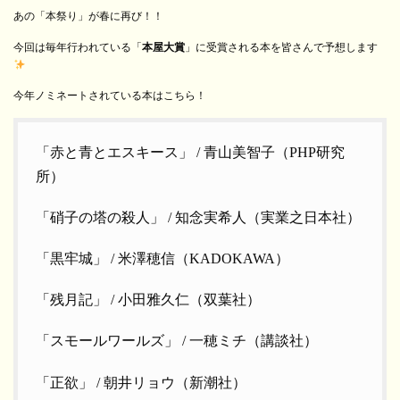
あの「本祭り」が春に再び！！
今回は毎年行われている「
本屋大賞
」に受賞される本を皆さんで予想します
今年ノミネートされている本はこちら！
「赤と青とエスキース」 / 青山美智子（PHP研究
所）
「硝子の塔の殺人」 / 知念実希人（実業之日本社）
「黒牢城」 / 米澤穂信（KADOKAWA）
「残月記」 / 小田雅久仁（双葉社）
「スモールワールズ」 / 一穂ミチ（講談社）
「正欲」 / 朝井リョウ（新潮社）