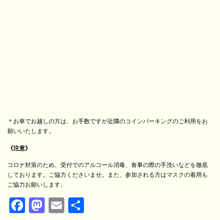
＊お車でお越しの方は、お手数ですが近隣のコインパーキングのご利用をお
願いいたします。
《注意》
コロナ対策のため、受付でのアルコール消毒、食事の際の手洗いなどを徹底
しております。ご協力くださいませ。また、参加される方はマスクの着用も
ご協力お願いします。
Fa
M
E
共