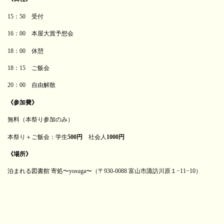
15：50 受付
16：00 本屋大賞予想会
18：00 休憩
18：15 ご飯会
20：00 自由解散
《参加費》
無料（本祭り参加のみ）
本祭り＋ご飯会：学生
500円
社会人
1000円
《場所》
泊まれる図書館 寄処〜yosuga〜（〒930-0088 富山市諏訪川原１−11−10）