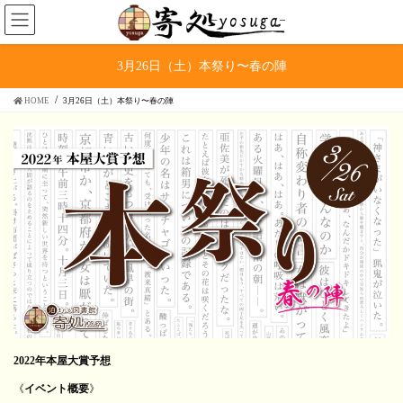
コ
ナ
ン
ビ
テ
ゲ
ン
ー
3月26日（土）本祭り〜春の陣
ツ
シ
へ
ョ
HOME
3月26日（土）本祭り〜春の陣
ス
ン
キ
に
ッ
移
プ
動
2022年本屋大賞予想
《
イベント概要
》