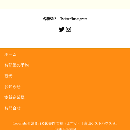
ce
as
m
有
bo
to
ail
ok
do
各種SNS Twitter/Instagram
n
Twitter
Instagram
ホーム
お部屋の予約
観光
お知らせ
協賛企業様
お問合せ
Copyright © 泊まれる図書館 寄処（よすが）｜富山ゲストハウス All
Rights Reserved.