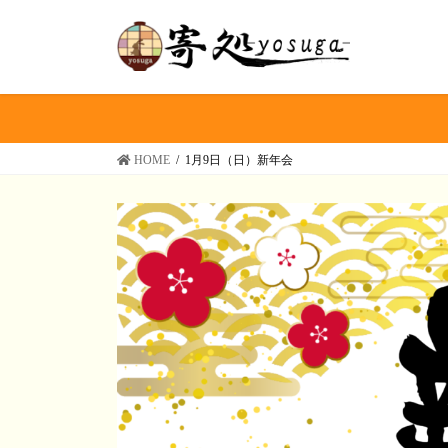
コ
ナ
ン
ビ
テ
ゲ
ン
ー
ツ
シ
へ
ョ
ス
ン
HOME
1月9日（日）新年会
キ
に
ッ
移
プ
動