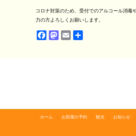
コロナ対策のため、受付でのアルコール消毒
力の方よろしくお願いします。
Fa
M
E
共
ce
as
m
有
bo
to
ail
ok
do
n
ホーム
お部屋の予約
観光
お知らせ